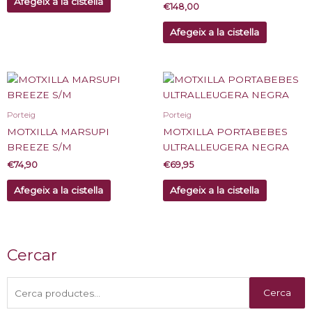
Afegeix a la cistella
€
148,00
Afegeix a la cistella
Porteig
Porteig
MOTXILLA MARSUPI
MOTXILLA PORTABEBES
BREEZE S/M
ULTRALLEUGERA NEGRA
€
74,90
€
69,95
Afegeix a la cistella
Afegeix a la cistella
Cerca:
Cercar
Cerca