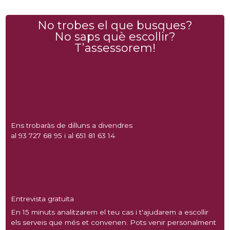
No trobes el que busques?
No saps què escollir?
T’assessorem!
Truca'ns!
Ens trobaràs de dilluns a divendres
al 93 727 68 95 i al 651 81 63 14
Entrevista gratuïta
En 15 minuts analitzarem el teu cas i t'ajudarem a escollir
els serveis que més et convenen. Pots venir personalment