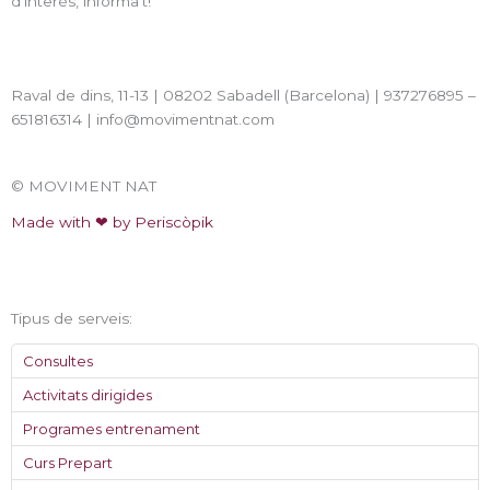
r
i
d’interès, informa’t!
a
n
Raval de dins, 11-13 | 08202 Sabadell (Barcelona) | 937276895 –
m
651816314 | info@movimentnat.com
© MOVIMENT NAT
Made with ❤ by Periscòpik
Tipus de serveis:
Consultes
Activitats dirigides
Programes entrenament
Curs Prepart