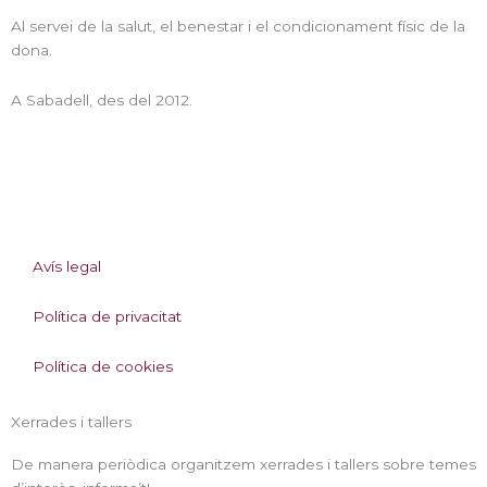
Al servei de la salut, el benestar i el condicionament físic de la
dona.
A Sabadell, des del 2012.
I
L
n
i
Avís legal
s
n
Política de privacitat
t
k
Política de cookies
a
e
Xerrades i tallers
g
d
De manera periòdica organitzem xerrades i tallers sobre temes