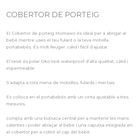
COBERTOR DE PORTEIG
El Cobertor de porteig Momawo és ideal per a abrigar al
bebè mentre uses el teu fulard o la teva motxilla
portabebés. És molt lleuger, càlid i fàcil d’ajustar.
El teixit és polar Oko-test waterproof d’alta qualitat, càlid i
impermeable
S’adapta a tota mena de motxilles, fulards i mei-tais.
Es col·loca en el portabebés amb un cinta ajustable a tres
mesures,
compta amb una butxaca central per a mantenir les mans
calentes i poder abraçar al bebè i una caputxa integrada en
el cobertor per a cobrir el cap del bebè.