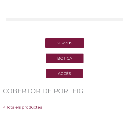
Vés
al
contingut
SERVEIS
BOTIGA
ACCÉS
COBERTOR DE PORTEIG
< Tots els productes