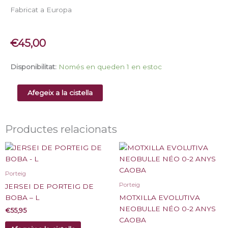
Fabricat a Europa
€
45,00
quantitat
Disponibilitat:
Només en queden 1 en estoc
de
COBERTOR
Afegeix a la cistella
DE
PORTEIG
Productes relacionats
Porteig
Porteig
JERSEI DE PORTEIG DE
BOBA – L
MOTXILLA EVOLUTIVA
NEOBULLE NÉO 0-2 ANYS
€
55,95
CAOBA