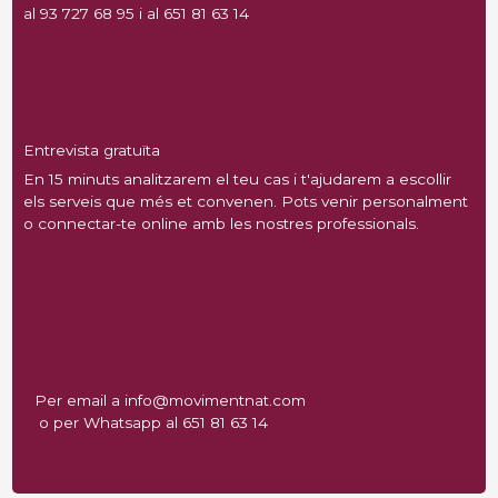
al 93 727 68 95 i al 651 81 63 14
Entrevista gratuïta
En 15 minuts analitzarem el teu cas i t'ajudarem a escollir
els serveis que més et convenen. Pots venir personalment
o connectar-te online amb les nostres professionals.
Escriu-nos!
Per email a info@movimentnat.com
o per Whatsapp al 651 81 63 14