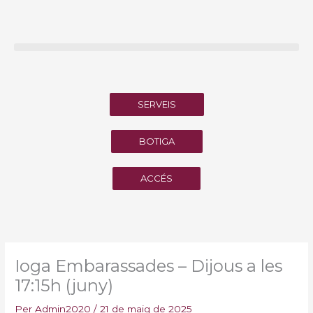
Vés
al
contingut
SERVEIS
BOTIGA
ACCÉS
Ioga Embarassades – Dijous a les
17:15h (juny)
Per
Admin2020
/
21 de maig de 2025