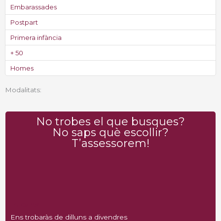
Embarassades
Postpart
Primera infància
+ 50
Homes
Modalitats:
No trobes el que busques?
No saps què escollir?
T’assessorem!
Truca'ns!
Ens trobaràs de dilluns a divendres