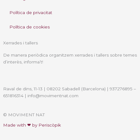
s
n
Política de privacitat
t
k
Política de cookies
a
e
Xerrades i tallers
g
d
De manera periòdica organitzem xerrades i tallers sobre temes
r
i
d’interès, informa’t!
a
n
Raval de dins, 11-13 | 08202 Sabadell (Barcelona) | 937276895 –
m
651816314 | info@movimentnat.com
© MOVIMENT NAT
Made with ❤ by Periscòpik