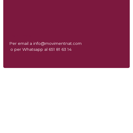
Escriu-nos!
Per email a info@movimentnat.com
o per Whatsapp al 651 81 63 14