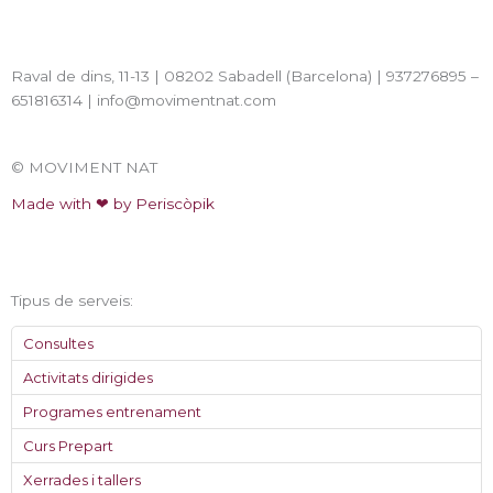
r
i
a
n
Raval de dins, 11-13 | 08202 Sabadell (Barcelona) | 937276895 –
m
651816314 | info@movimentnat.com
© MOVIMENT NAT
Made with ❤ by Periscòpik
Tipus de serveis:
Consultes
Activitats dirigides
Programes entrenament
Curs Prepart
Xerrades i tallers