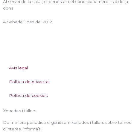
Al servei de la salut, el benestar i el condicionament físic de la
dona.
A Sabadell, des del 2012.
I
L
n
i
Avís legal
s
n
Política de privacitat
t
k
Política de cookies
a
e
Xerrades i tallers
g
d
De manera periòdica organitzem xerrades i tallers sobre temes
d’interès, informa’t!