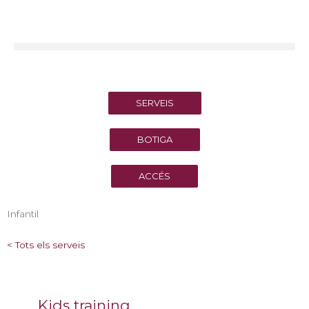
Vés
al
contingut
SERVEIS
BOTIGA
ACCÉS
Infantil
< Tots els serveis
Kids training