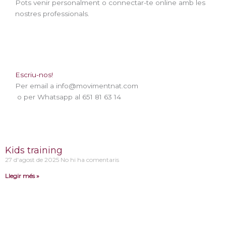
Pots venir personalment o connectar-te online amb les
nostres professionals.
Escriu-nos!
Per email a info@movimentnat.com
o per Whatsapp al 651 81 63 14
Kids training
27 d'agost de 2025
No hi ha comentaris
Llegir més »