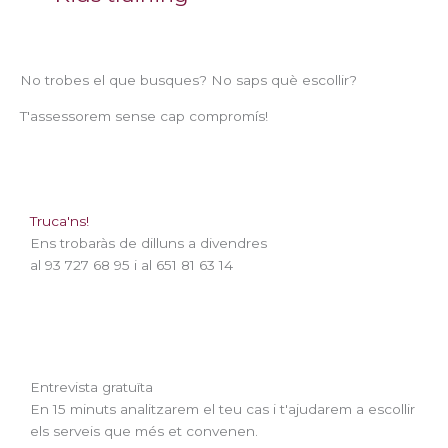
No trobes el que busques? No saps què escollir?
T'assessorem sense cap compromís!
Truca'ns!
Ens trobaràs de dilluns a divendres
al 93 727 68 95 i al 651 81 63 14
Entrevista gratuïta
En 15 minuts analitzarem el teu cas i t'ajudarem a escollir
els serveis que més et convenen.