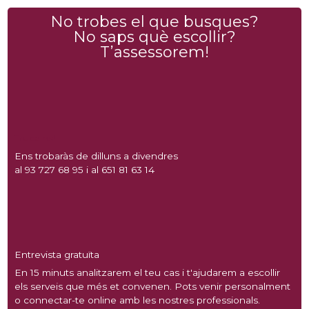
No trobes el que busques?
No saps què escollir?
T’assessorem!
Truca'ns!
Ens trobaràs de dilluns a divendres
al 93 727 68 95 i al 651 81 63 14
Entrevista gratuïta
En 15 minuts analitzarem el teu cas i t'ajudarem a escollir
els serveis que més et convenen. Pots venir personalment
o connectar-te online amb les nostres professionals.