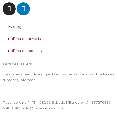
I
L
n
i
s
n
t
k
Avís legal
a
e
g
d
Política de privacitat
r
i
a
n
Política de cookies
m
Xerrades i tallers
De manera periòdica organitzem xerrades i tallers sobre temes
d’interès, informa’t!
Raval de dins, 11-13 | 08202 Sabadell (Barcelona) | 937276895 –
651816314 | info@movimentnat.com