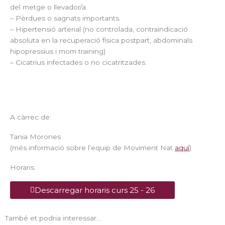
del metge o llevador/a.
– Pèrdues o sagnats importants.
– Hipertensió arterial (no controlada, contraindicació
absoluta en la recuperació física postpart, abdominals
hipopressius i mom training)
– Cicatrius infectades o no cicatritzades.
A càrrec de:
Tania Morones
(més informació sobre l’equip de Moviment Nat
aquí
)
Horaris:
Descarregar horaris curs 25 - 26
També et podria interessar...