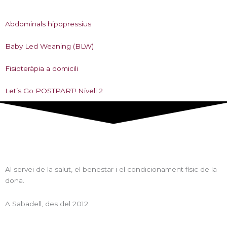
Abdominals hipopressius
Baby Led Weaning (BLW)
Fisioteràpia a domicili
Let’s Go POSTPART! Nivell 2
Al servei de la salut, el benestar i el condicionament físic de la
dona.
A Sabadell, des del 2012.