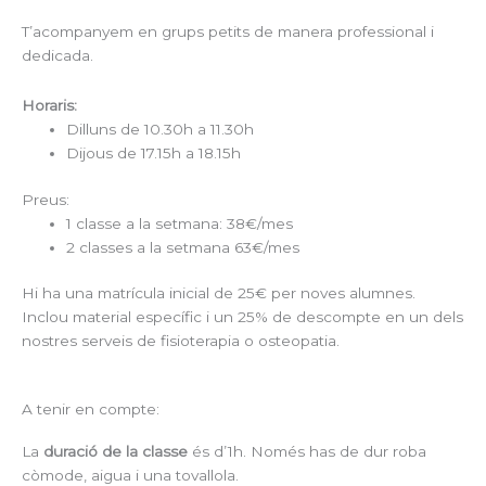
T’acompanyem en grups petits de manera professional i
dedicada.
Horaris:
Dilluns de 10.30h a 11.30h
Dijous de 17.15h a 18.15h
Preus:
1 classe a la setmana: 38€/mes
2 classes a la setmana 63€/mes
Hi ha una matrícula inicial de 25€ per noves alumnes.
Inclou material específic i un 25% de descompte en un dels
nostres serveis de fisioterapia o osteopatia.
A tenir en compte:
La
duració de la classe
és d’1h. Només has de dur roba
còmode, aigua i una tovallola.